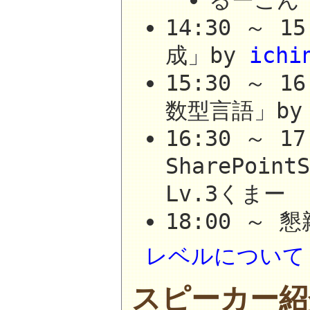
るーごん
14:30 ～ 
成」by
ichi
15:30 ～ 
数型言語」b
16:30 ～ 17
SharePoint
Lv.3くまー
18:00 ～ 
レベルについて
スピーカー紹