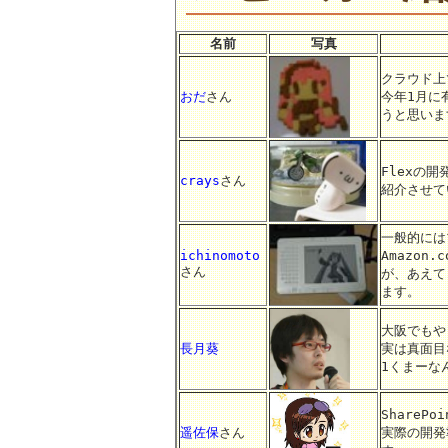
名前
写真
クラウド上で
おだ
さん
今年1月に
うと思いま
Flexの
crays
さん
紹介させて
一般的には
ichinomoto
Amazon.
さん
が、あえて
ます。
大阪でもや
長月葵
実は真面目
1くまーな
ShareP
遥佐保
さん
実際の開発