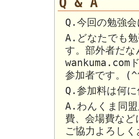
Q & A
Q.今回の勉強
A.どなたでも勉
す。部外者だな
wankuma.
参加者です。(^
Q.参加料は何
A.わんくま同
費、会場費など
ご協力よろしく