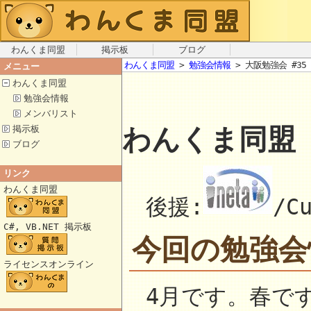
わんくま同盟
掲示板
ブログ
わんくま同盟
>
勉強会情報
> 大阪勉強会 #35
メニュー
わんくま同盟
勉強会情報
メンバリスト
わんくま同盟 
掲示板
ブログ
リンク
わんくま同盟
後援:
/C
C#, VB.NET 掲示板
今回の勉強会
ライセンスオンライン
4月です。春で