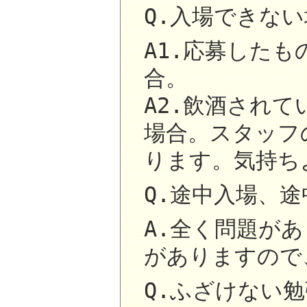
Q.入場できな
A1.応募した
合。
A2.飲酒され
場合。スタッフ
ります。気持ち
Q.途中入場、
A.全く問題が
がありますので
Q.ふざけない