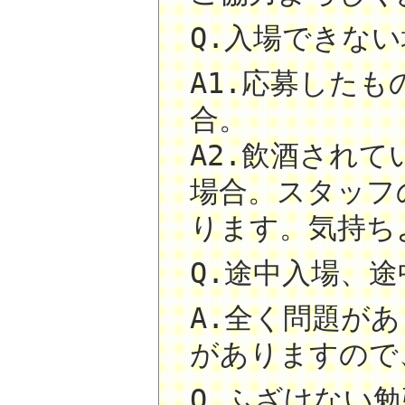
Q.入場できな
A1.応募した
合。
A2.飲酒され
場合。スタッフ
ります。気持ち
Q.途中入場、
A.全く問題が
がありますので
Q.ふざけない