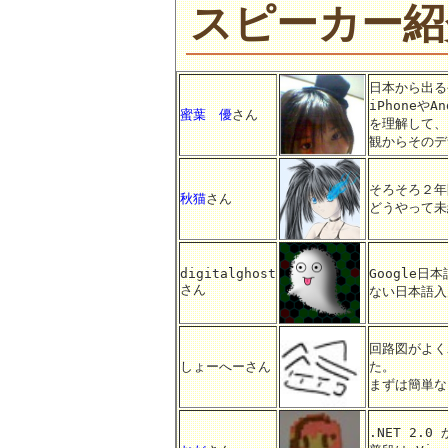
スピーカー紹
日本から出る
iPhoneや
蜜葉 優
さん
を理解して、
観からそのデ
そろそろ２年
秋猫
さん
どうやって未
digitalghost
Google
さん
ない日本語入
回路図がよく
しょーへーさん
た。
まずは簡単な
.NET 2.