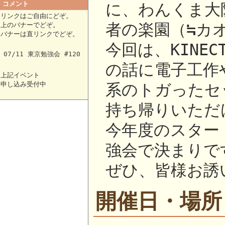
コメント
に、わんくま大
リンクはご自由にどぞ。
者の楽園（≒カ
上のバナーでどぞ。
バナーは直リンクでどぞ。
今回は、KINE
07/11 東京勉強会 #120
の話に電子工作や
上記イベント
申し込み受付中
系のトガったセ
持ち帰りいただ
今年度のスター
強会で決まりで
ぜひ、皆様お誘
開催日・場所