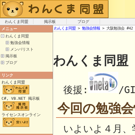
わんくま同盟
掲示板
ブログ
わんくま同盟
>
勉強会情報
> 大阪勉強会 #42
メニュー
わんくま同盟
勉強会情報
メンバリスト
わんくま同盟 
掲示板
ブログ
リンク
わんくま同盟
後援:
/G
C#, VB.NET 掲示板
今回の勉強会
ライセンスオンライン
いよいよ４月、