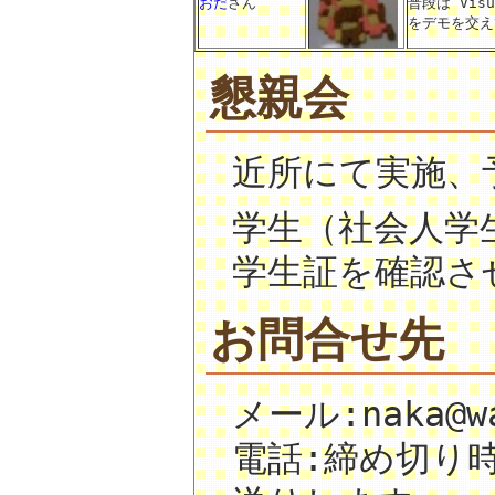
おだ
さん
普段は Vis
をデモを交え
懇親会
近所にて実施、予
学生（社会人学
学生証を確認さ
お問合せ先
メール:naka@wa
電話:締め切り