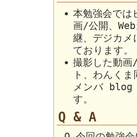
本勉強会では
画/公開、W
継、デジカメ
ております。
撮影した動画
ト、わんくま同
メンバ blo
す。
Q & A
Q.今回の勉強