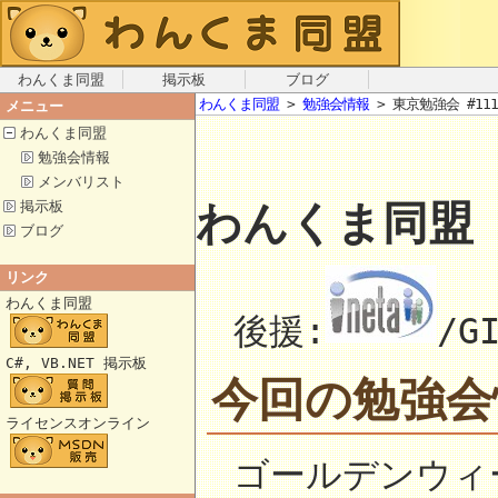
わんくま同盟
掲示板
ブログ
わんくま同盟
>
勉強会情報
> 東京勉強会 #111
メニュー
わんくま同盟
勉強会情報
メンバリスト
わんくま同盟 
掲示板
ブログ
リンク
わんくま同盟
後援:
/G
C#, VB.NET 掲示板
今回の勉強会
ライセンスオンライン
ゴールデンウィ