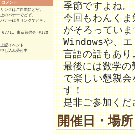
コメント
季節ですよね。
リンクはご自由にどぞ。
今回もわんくま
上のバナーでどぞ。
バナーは直リンクでどぞ。
がそろっていま
07/11 東京勉強会 #120
Windowsや
上記イベント
申し込み受付中
言語の話もあり
最後には数学の
で楽しい懇親会
す！
是非ご参加くだ
開催日・場所