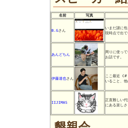
名前
写真
いまだ謎に包ま
B.G
さん
現時点で出て
周りに使って
あんどちん
お話です。
ここ最近 C
伊藤達也
さん
いること、他
正直難しい代
IIJIMAS
にある楽しさ
懇親会